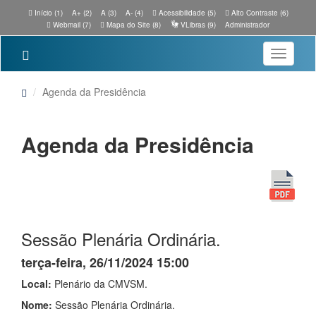
Início (1)
A+ (2)
A (3)
A- (4)
Acessibilidade (5)
Alto Contraste (6)
Webmail (7)
Mapa do Site (8)
VLibras (9)
Administrador
Toggle
navigatio
Agenda da Presidência
Agenda da Presidência
Sessão Plenária Ordinária.
terça-feira, 26/11/2024 15:00
Local:
Plenário da CMVSM.
Nome:
Sessão Plenária Ordinária.