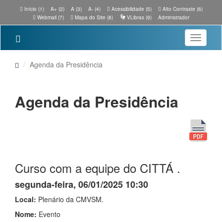
Início (1)
A+ (2)
A (3)
A- (4)
Acessibilidade (5)
Alto Contraste (6)
Webmail (7)
Mapa do Site (8)
VLibras (9)
Administrador
Toggle
navigatio
Agenda da Presidência
Agenda da Presidência
Curso com a equipe do CITTÁ .
segunda-feira, 06/01/2025 10:30
Local:
Plenário da CMVSM.
Nome:
Evento