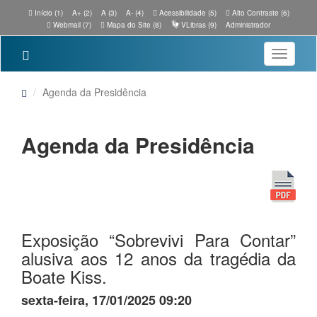
Início (1)
A+ (2)
A (3)
A- (4)
Acessibilidade (5)
Alto Contraste (6)
Webmail (7)
Mapa do Site (8)
VLibras (9)
Administrador
Toggle
navigatio
Agenda da Presidência
Agenda da Presidência
Exposição “Sobrevivi Para Contar”
alusiva aos 12 anos da tragédia da
Boate Kiss.
sexta-feira, 17/01/2025 09:20