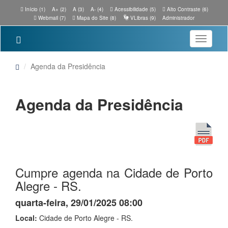
Início (1)
A+ (2)
A (3)
A- (4)
Acessibilidade (5)
Alto Contraste (6)
Webmail (7)
Mapa do Site (8)
VLibras (9)
Administrador
Toggle
navigatio
Agenda da Presidência
Agenda da Presidência
Cumpre agenda na Cidade de Porto
Alegre - RS.
quarta-feira, 29/01/2025 08:00
Local:
Cidade de Porto Alegre - RS.