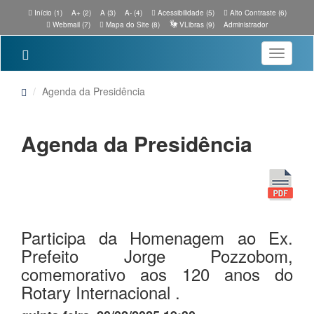
Início (1)
A+ (2)
A (3)
A- (4)
Acessibilidade (5)
Alto Contraste (6)
Webmail (7)
Mapa do Site (8)
VLibras (9)
Administrador
Toggle
navigatio
Agenda da Presidência
Agenda da Presidência
Participa da Homenagem ao Ex.
Prefeito Jorge Pozzobom,
comemorativo aos 120 anos do
Rotary Internacional .