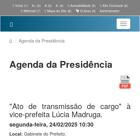
Início (1)
A+ (2)
A (3)
A- (4)
Acessibilidade (5)
Alto Contraste (6)
Webmail (7)
Mapa do Site (8)
VLibras (9)
Administrador
Toggle
navigatio
Agenda da Presidência
Agenda da Presidência
"Ato de transmissão de cargo" à
vice-prefeita Lúcia Madruga.
segunda-feira, 24/02/2025 10:30
Local:
Gabinete do Prefeito.