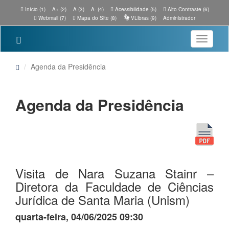
Início (1)
A+ (2)
A (3)
A- (4)
Acessibilidade (5)
Alto Contraste (6)
Webmail (7)
Mapa do Site (8)
VLibras (9)
Administrador
Toggle
navigatio
Agenda da Presidência
Agenda da Presidência
Visita de Nara Suzana Stainr –
Diretora da Faculdade de Ciências
Jurídica de Santa Maria (Unism)
quarta-feira, 04/06/2025 09:30