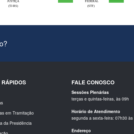
JUSTIÇA
FEDERAL
(TJ-RS)
(STF)
ão?
S RÁPIDOS
FALE CONOSCO
Sessões Plenárias
terças e quintas-feiras, às 09h
as
Horário de Atendimento
ias em Tramitação
segunda a sexta-feira: 07h30 às
a da Presidência
Endereço
ação