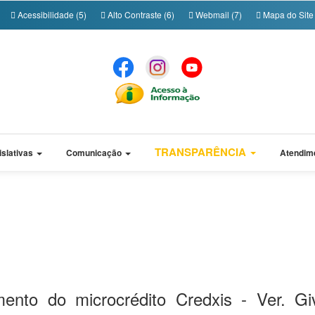
Acessibilidade (5)
Alto Contraste (6)
Webmail (7)
Mapa do Site 
TRANSPARÊNCIA
islativas
Comunicação
Atendim
nto do microcrédito Credxis - Ver. Gi