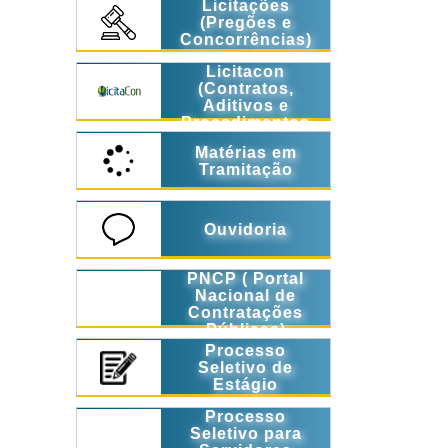
Licitações
(Pregões e
Concorrências)
Licitacon
(Contratos,
Aditivos e
Procedimentos
Licitatórios)
Matérias em
Tramitação
Ouvidoria
PNCP ( Portal
Nacional de
Contratações
Públicas)
Processo
Seletivo de
Estágio
Processo
Seletivo para