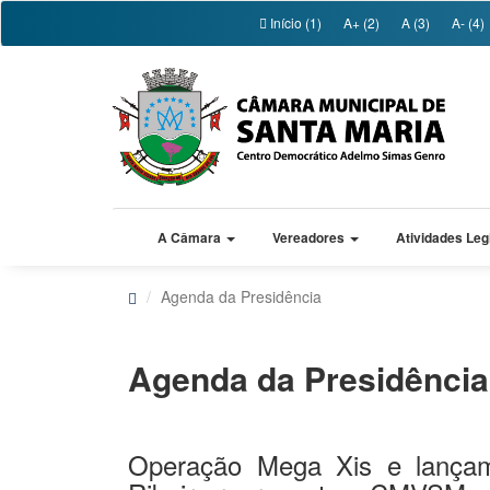
Início (1)
A+ (2)
A (3)
A- (4)
A Câmara
Vereadores
Atividades Leg
Agenda da Presidência
Agenda da Presidência
Operação Mega Xis e lançame