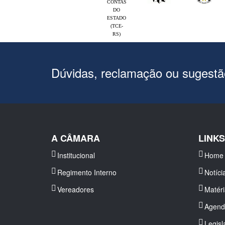
CONTAS
DO
ESTADO
(TCE-
RS)
Dúvidas, reclamação ou sugest
A CÂMARA
LINK
Institucional
Home
Regimento Interno
Notíci
Vereadores
Matér
Agend
Legisl