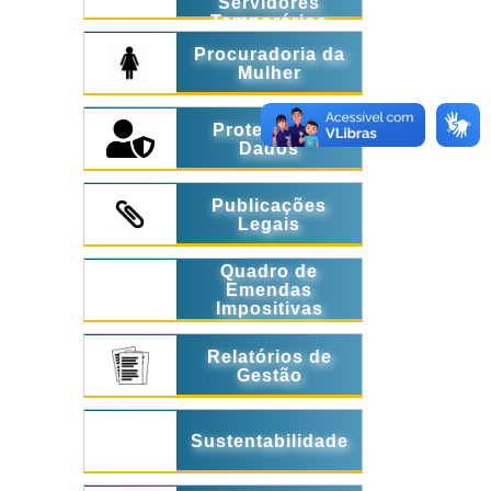
Servidores
Temporários
Procuradoria da
Mulher
Proteção de
Dados
Publicações
Legais
Quadro de
Emendas
Impositivas
Relatórios de
Gestão
Sustentabilidade