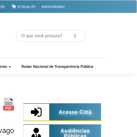
(8)
VLibras (9)
Administrador
ento
Radar Nacional de Transparência Pública
Acesse Città
vago
Audiências
Públicas