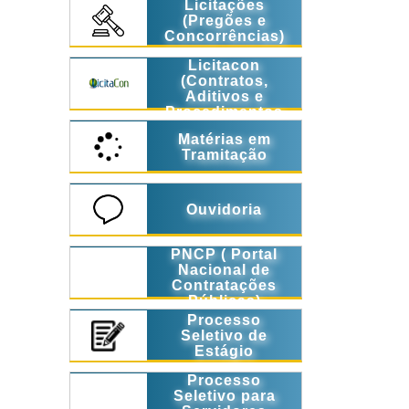
Licitações
(Pregões e
Concorrências)
Licitacon
(Contratos,
Aditivos e
Procedimentos
Licitatórios)
Matérias em
Tramitação
Ouvidoria
PNCP ( Portal
Nacional de
Contratações
Públicas)
Processo
Seletivo de
Estágio
Processo
Seletivo para