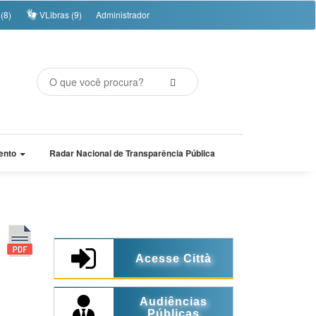
(8)
VLibras (9)
Administrador
ento
Radar Nacional de Transparência Pública
Acesse Città
Audiências
Públicas