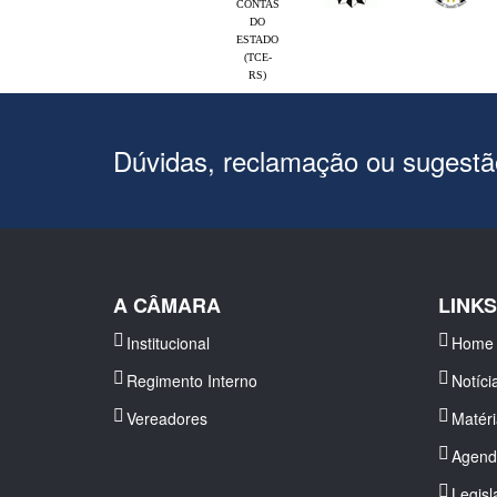
CONTAS
DO
ESTADO
(TCE-
RS)
Dúvidas, reclamação ou sugest
A CÂMARA
LINK
Institucional
Home
Regimento Interno
Notíci
Vereadores
Matér
Agend
Legisl