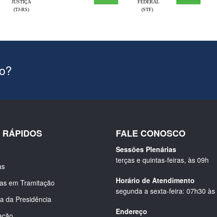
JUSTIÇA
FEDERAL
(TJ-RS)
(STF)
ão?
S RÁPIDOS
FALE CONOSCO
Sessões Plenárias
terças e quintas-feiras, às 09h
as
Horário de Atendimento
ias em Tramitação
segunda a sexta-feira: 07h30 às
a da Presidência
Endereço
ação