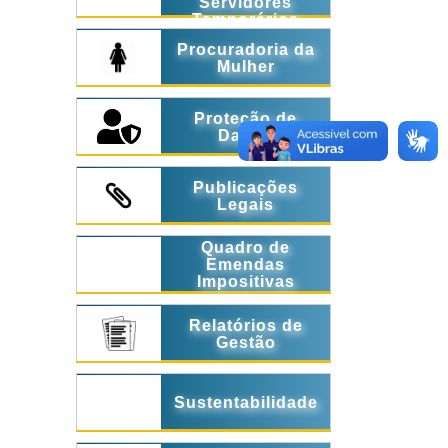
Servidores
Temporários
Procuradoria da
Mulher
Proteção de
Dados
Publicações
Legais
Quadro de
Emendas
Impositivas
Relatórios de
Gestão
Sustentabilidade