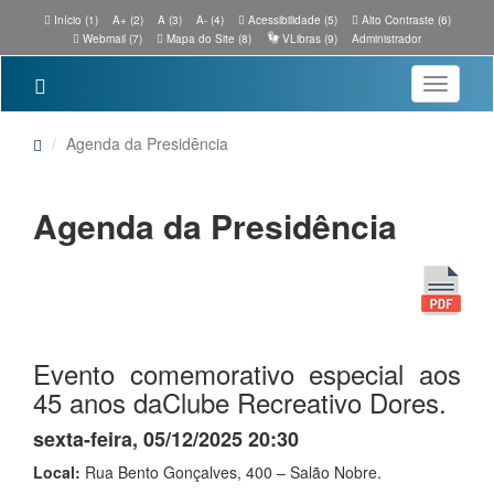
Início (1)
A+ (2)
A (3)
A- (4)
Acessibilidade (5)
Alto Contraste (6)
Webmail (7)
Mapa do Site (8)
VLibras (9)
Administrador
Toggle
navigatio
Agenda da Presidência
Agenda da Presidência
Evento comemorativo especial aos
45 anos daClube Recreativo Dores.
sexta-feira, 05/12/2025 20:30
Local:
Rua Bento Gonçalves, 400 – Salão Nobre.