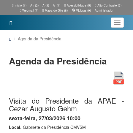
Início (1)
A+ (2)
A (3)
A- (4)
Acessibilidade (5)
Alto Contraste (6)
Webmail (7)
Mapa do Site (8)
VLibras (9)
Administrador
Toggle
navigatio
Agenda da Presidência
Agenda da Presidência
Visita do Presidente da APAE -
Cezar Augusto Gehm
sexta-feira, 27/03/2026 10:00
Local:
Gabinete da Presidência CMVSM