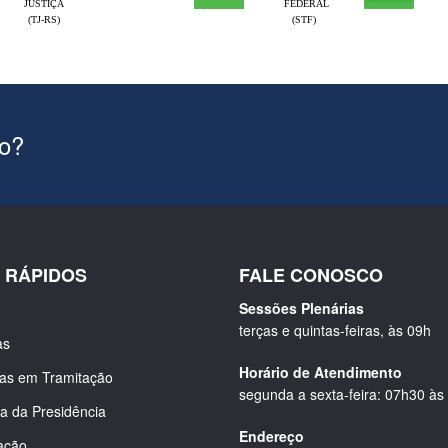
JUSTIÇA
FEDERAL
(TJ-RS)
(STF)
ão?
S RÁPIDOS
FALE CONOSCO
Sessões Plenárias
terças e quintas-feiras, às 09h
as
Horário de Atendimento
ias em Tramitação
segunda a sexta-feira: 07h30 às
a da Presidência
Endereço
ação