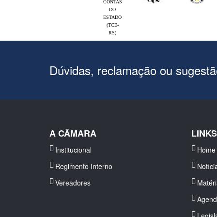
CONTAS
DO
ESTADO
(TCE-
RS)
Dúvidas, reclamação ou sugest
A CÂMARA
LINK
Institucional
Home
Regimento Interno
Notíci
Vereadores
Matér
Agend
Legisl