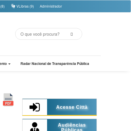
(8)
VLibras (9)
Administrador
ento
Radar Nacional de Transparência Pública
Acesse Città
Audiências
Públicas