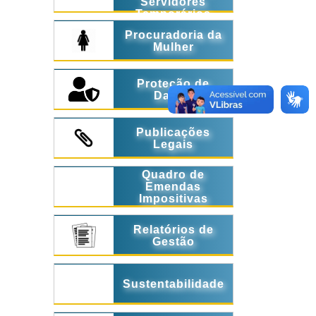
Servidores
Temporários
Procuradoria da
Mulher
Proteção de
Dados
Publicações
Legais
Quadro de
Emendas
Impositivas
Relatórios de
Gestão
Sustentabilidade