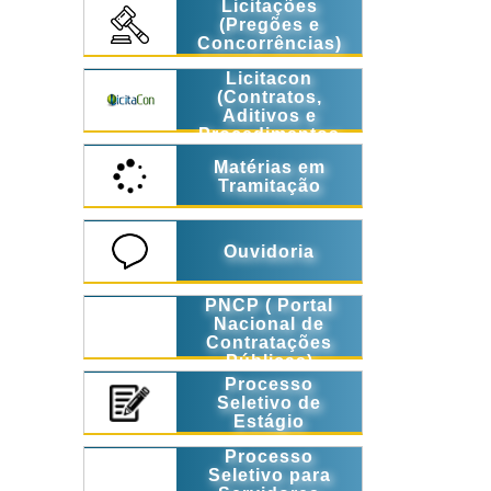
Licitações
(Pregões e
Concorrências)
Licitacon
(Contratos,
Aditivos e
Procedimentos
Licitatórios)
Matérias em
Tramitação
Ouvidoria
PNCP ( Portal
Nacional de
Contratações
Públicas)
Processo
Seletivo de
Estágio
Processo
Seletivo para