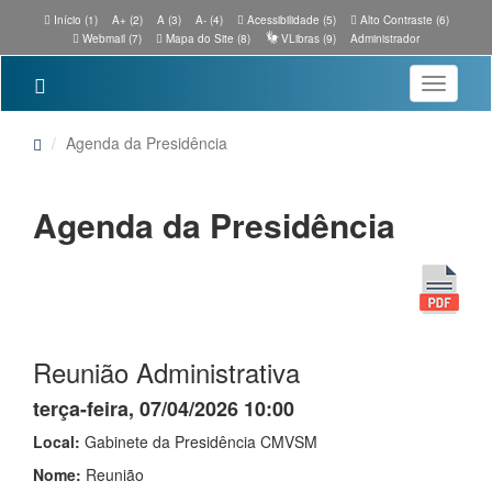
Início (1)
A+ (2)
A (3)
A- (4)
Acessibilidade (5)
Alto Contraste (6)
Webmail (7)
Mapa do Site (8)
VLibras (9)
Administrador
Toggle
navigatio
Agenda da Presidência
Agenda da Presidência
Reunião Administrativa
terça-feira, 07/04/2026 10:00
Local:
Gabinete da Presidência CMVSM
Nome:
Reunião