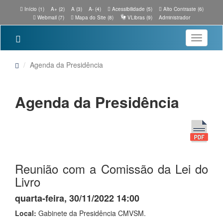
Início (1)
A+ (2)
A (3)
A- (4)
Acessibilidade (5)
Alto Contraste (6)
Webmail (7)
Mapa do Site (8)
VLibras (9)
Administrador
Toggle
navigatio
Agenda da Presidência
Agenda da Presidência
Reunião com a Comissão da Lei do
Livro
quarta-feira, 30/11/2022 14:00
Local:
Gabinete da Presidência CMVSM.