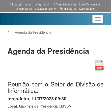
Início (1)
A+ (2)
A (3)
A- (4)
Acessibilidade (5)
Alto Contraste (6)
Webmail (7)
Mapa do Site (8)
VLibras (9)
Administrador
Toggle
navigatio
Agenda da Presidência
Agenda da Presidência
Reunião com o Setor de Divisão de
Informática.
terça-feira, 11/07/2023 09:30
Local:
Gabinete da Presidência CMVSM.