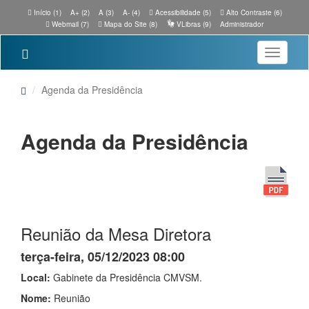
Início (1)
A+ (2)
A (3)
A- (4)
Acessibilidade (5)
Alto Contraste (6)
Webmail (7)
Mapa do Site (8)
VLibras (9)
Administrador
Toggle
navigatio
Agenda da Presidência
Agenda da Presidência
Reunião da Mesa Diretora
terça-feira, 05/12/2023 08:00
Local:
Gabinete da Presidência CMVSM.
Nome:
Reunião