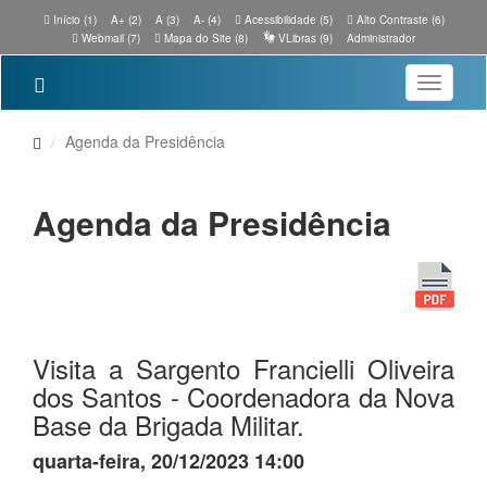
Início (1)
A+ (2)
A (3)
A- (4)
Acessibilidade (5)
Alto Contraste (6)
Webmail (7)
Mapa do Site (8)
VLibras (9)
Administrador
Toggle
navigatio
Agenda da Presidência
Agenda da Presidência
Visita a Sargento Francielli Oliveira
dos Santos - Coordenadora da Nova
Base da Brigada Militar.
quarta-feira, 20/12/2023 14:00