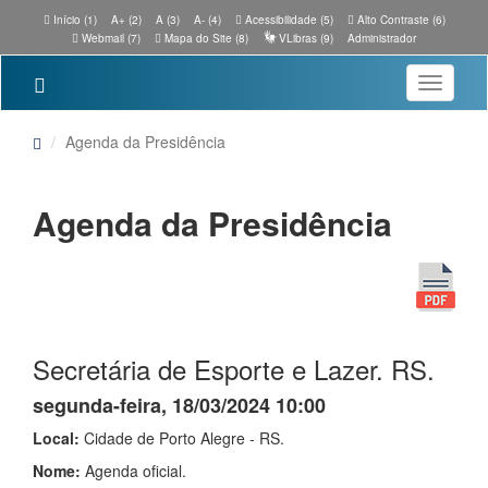
Início (1)
A+ (2)
A (3)
A- (4)
Acessibilidade (5)
Alto Contraste (6)
Webmail (7)
Mapa do Site (8)
VLibras (9)
Administrador
Toggle
navigatio
Agenda da Presidência
Agenda da Presidência
Secretária de Esporte e Lazer. RS.
segunda-feira, 18/03/2024 10:00
Local:
Cidade de Porto Alegre - RS.
Nome:
Agenda oficial.