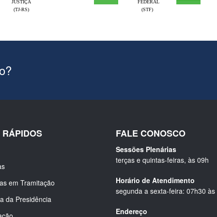
JUSTIÇA
FEDERAL
(TJ-RS)
(STF)
ão?
S RÁPIDOS
FALE CONOSCO
Sessões Plenárias
terças e quintas-feiras, às 09h
as
Horário de Atendimento
ias em Tramitação
segunda a sexta-feira: 07h30 às
a da Presidência
Endereço
ação