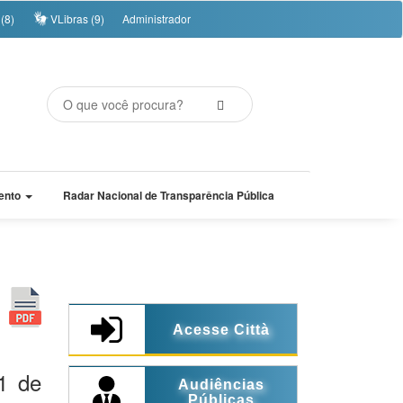
(8)
VLibras (9)
Administrador
ento
Radar Nacional de Transparência Pública
Acesse Città
1 de
Audiências
Públicas