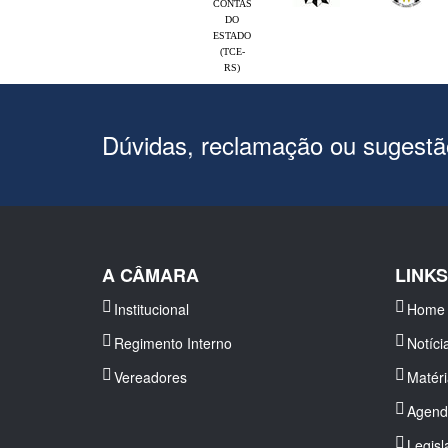
CONTAS
DO
ESTADO
(TCE-
RS)
Dúvidas, reclamação ou sugest
A CÂMARA
LINK
Institucional
Home
Regimento Interno
Notíci
Vereadores
Matér
Agend
Legisl