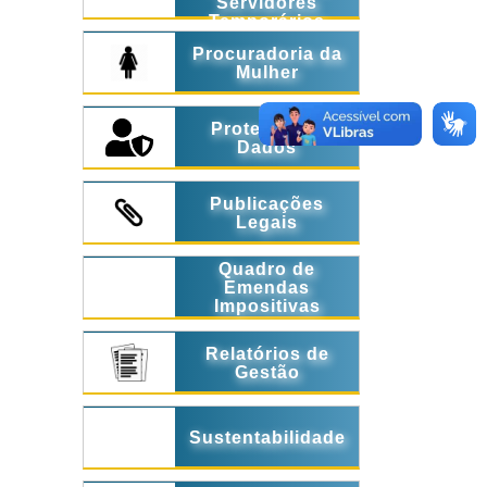
Servidores
Temporários
Procuradoria da
Mulher
Proteção de
Dados
Publicações
Legais
Quadro de
Emendas
Impositivas
Relatórios de
Gestão
Sustentabilidade