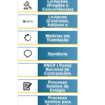
Licitações
(Pregões e
Concorrências)
Licitacon
(Contratos,
Aditivos e
Procedimentos
Licitatórios)
Matérias em
Tramitação
Ouvidoria
PNCP ( Portal
Nacional de
Contratações
Públicas)
Processo
Seletivo de
Estágio
Processo
Seletivo para