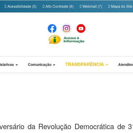
Acessibilidade (5)
Alto Contraste (6)
Webmail (7)
Mapa do Site 
TRANSPARÊNCIA
islativas
Comunicação
Atendim
iversário da Revolução Democrática de 3