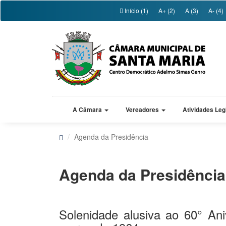
Início (1)
A+ (2)
A (3)
A- (4)
A Câmara
Vereadores
Atividades Leg
Agenda da Presidência
Agenda da Presidência
Solenidade alusiva ao 60° An