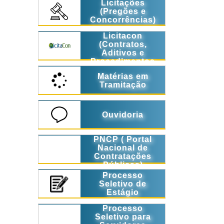
Licitações
(Pregões e
Concorrências)
Licitacon
(Contratos,
Aditivos e
Procedimentos
Licitatórios)
Matérias em
Tramitação
Ouvidoria
PNCP ( Portal
Nacional de
Contratações
Públicas)
Processo
Seletivo de
Estágio
Processo
Seletivo para