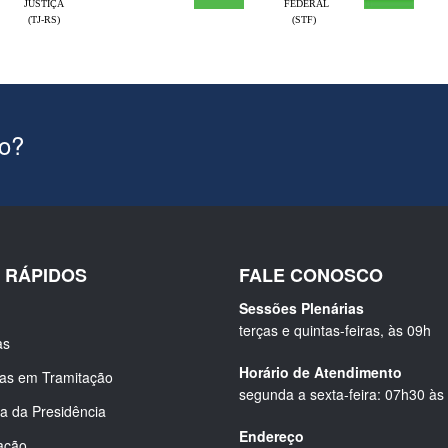
JUSTIÇA
FEDERAL
(TJ-RS)
(STF)
ão?
S RÁPIDOS
FALE CONOSCO
Sessões Plenárias
terças e quintas-feiras, às 09h
as
Horário de Atendimento
ias em Tramitação
segunda a sexta-feira: 07h30 às
a da Presidência
Endereço
ação