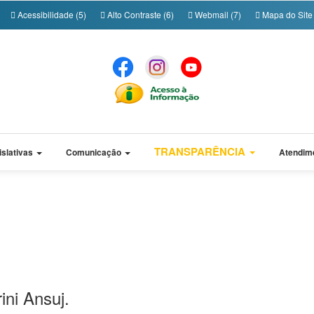
Acessibilidade (5)
Alto Contraste (6)
Webmail (7)
Mapa do Site 
TRANSPARÊNCIA
islativas
Comunicação
Atendim
ini Ansuj.