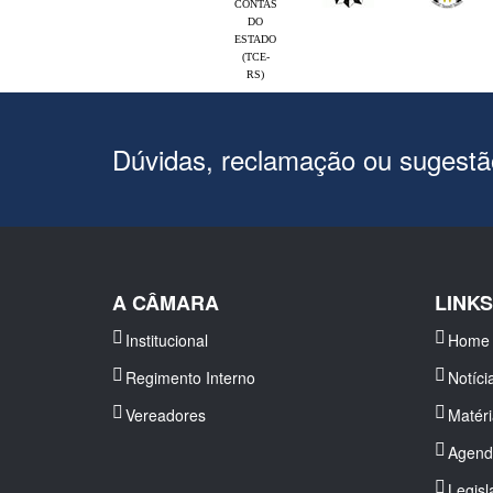
CONTAS
DO
ESTADO
(TCE-
RS)
Dúvidas, reclamação ou sugest
A CÂMARA
LINK
Institucional
Home
Regimento Interno
Notíci
Vereadores
Matér
Agend
Legisl