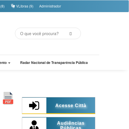
(8)
VLibras (9)
Administrador
ento
Radar Nacional de Transparência Pública
Acesse Città
Audiências
Públicas