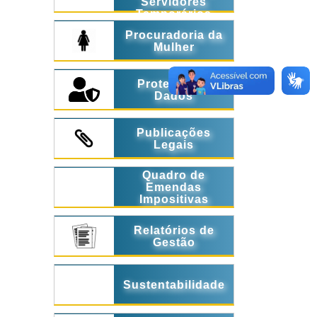
Servidores
Temporários
Procuradoria da
Mulher
Proteção de
Dados
Publicações
Legais
Quadro de
Emendas
Impositivas
Relatórios de
Gestão
Sustentabilidade