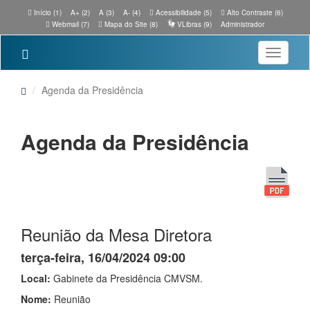
Início (1)
A+ (2)
A (3)
A- (4)
Acessibilidade (5)
Alto Contraste (6)
Webmail (7)
Mapa do Site (8)
VLibras (9)
Administrador
Toggle
navigatio
Agenda da Presidência
Agenda da Presidência
Reunião da Mesa Diretora
terça-feira, 16/04/2024 09:00
Local:
Gabinete da Presidência CMVSM.
Nome:
Reunião