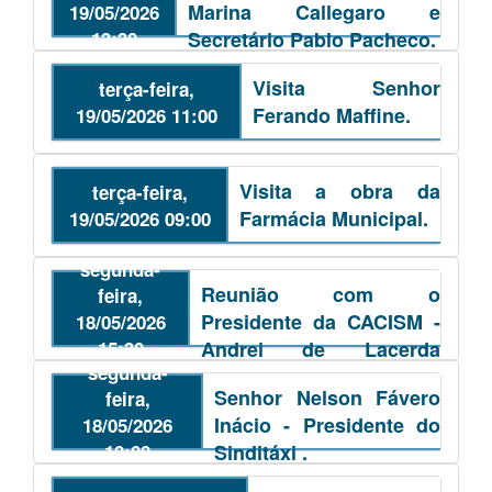
Marina Callegaro e
19/05/2026
13:30
Secretário Pablo Pacheco.
Visita Senhor
terça-feira,
Ferando Maffine.
19/05/2026 11:00
Visita a obra da
terça-feira,
Farmácia Municipal.
19/05/2026 09:00
segunda-
Reunião com o
feira,
Presidente da CACISM -
18/05/2026
15:30
Andrei de Lacerda
segunda-
Nunes.
Senhor Nelson Fávero
feira,
Inácio - Presidente do
18/05/2026
10:00
Sinditáxi .