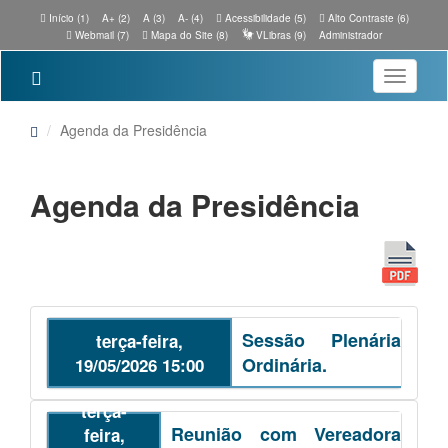
Início (1)
A+ (2)
A (3)
A- (4)
Acessibilidade (5)
Alto Contraste (6)
Webmail (7)
Mapa do Site (8)
VLibras (9)
Administrador
Toggle
navigatio
Agenda da Presidência
Agenda da Presidência
Sessão Plenária
terça-feira,
Ordinária.
19/05/2026 15:00
terça-
Reunião com Vereadora
feira,