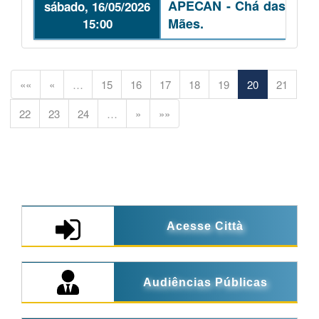
APECAN - Chá das
sábado, 16/05/2026
Mães.
15:00
««
«
…
15
16
17
18
19
20
21
22
23
24
…
»
»»
Acesse Città
Audiências Públicas