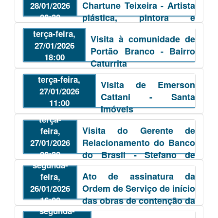
Chartune Teixeira - Artista
28/01/2026
08:30
plástica, pintora e
restauradora
terça-feira,
Visita à comunidade de
27/01/2026
Portão Branco - Bairro
18:00
Caturrita
terça-feira,
Visita de Emerson
27/01/2026
Cattani - Santa
11:00
Imóveis
terça-
Visita do Gerente de
feira,
Relacionamento do Banco
27/01/2026
08:30
do Brasil - Stefano de
segunda-
Medeiros
Ato de assinatura da
feira,
Ordem de Serviço de início
26/01/2026
16:00
das obras de contenção da
segunda-
encosta e recomposição