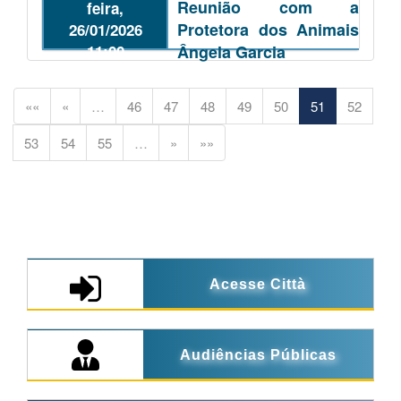
Reunião com a
feira,
da Estrada do Perau
Protetora dos Animais
26/01/2026
11:00
Ângela Garcia
««
«
…
46
47
48
49
50
51
52
53
54
55
…
»
»»
Acesse Città
Audiências Públicas