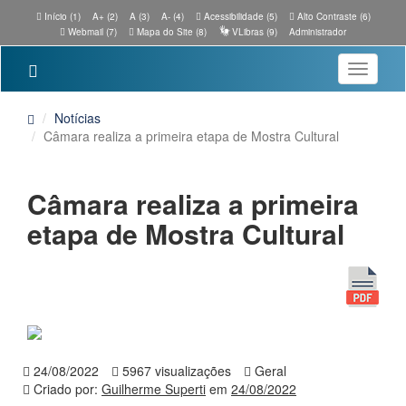
Início (1)
A+ (2)
A (3)
A- (4)
Acessibilidade (5)
Alto Contraste (6)
Webmail (7)
Mapa do Site (8)
VLibras (9)
Administrador
Toggle
navigatio
Notícias
Câmara realiza a primeira etapa de Mostra Cultural
Câmara realiza a primeira
etapa de Mostra Cultural
24/08/2022
5967 visualizações
Geral
Criado por:
Guilherme Superti
em
24/08/2022