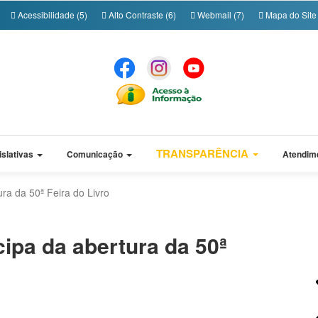
Acessibilidade (5)
Alto Contraste (6)
Webmail (7)
Mapa do Site 
TRANSPARÊNCIA
islativas
Comunicação
Atendim
ura da 50ª Feira do Livro
cipa da abertura da 50ª