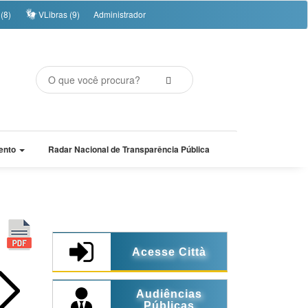
(8)
VLibras (9)
Administrador
ento
Radar Nacional de Transparência Pública
Acesse Città
Audiências
Públicas