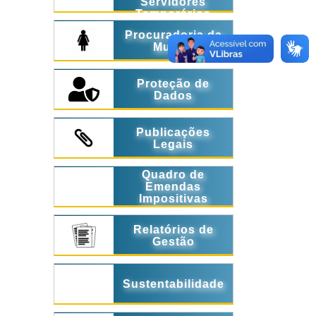
Servidores
Temporários
Procuradoria da
Mulher
Proteção de
Dados
Publicações
Legais
Quadro de
Emendas
Impositivas
Relatórios de
Gestão
Sustentabilidade