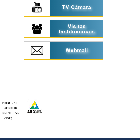
TV Câmara
Visitas
Institucionais
Webmail
TRIBUNAL
SUPERIOR
ELEITORAL
(TSE)