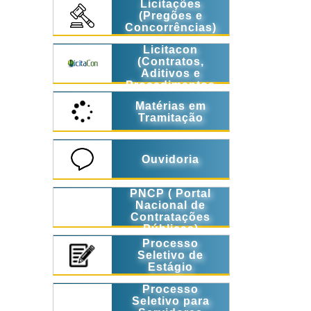
Licitações
(Pregões e
Concorrências)
Licitacon
(Contratos,
Aditivos e
Procedimentos
Licitatórios)
Matérias em
Tramitação
Ouvidoria
PNCP ( Portal
Nacional de
Contratações
Públicas)
Processo
Seletivo de
Estágio
Processo
Seletivo para