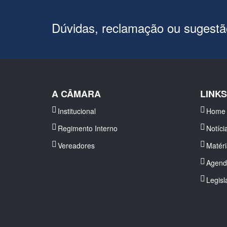
Dúvidas, reclamação ou sugest
A CÂMARA
LINK
Institucional
Home
Regimento Interno
Notíci
Vereadores
Matér
Agend
Legisl