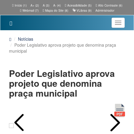
Início (1)
A+ (2)
A (3)
A- (4)
Acessibilidade (5)
Alto Contraste (6)
Webmail (7)
Mapa do Site (8)
VLibras (9)
Administrador
Toggle
navigatio
Notícias
Poder Legislativo aprova projeto que denomina praça
municipal
Poder Legislativo aprova
projeto que denomina
praça municipal