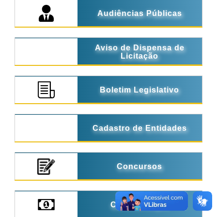
Audiências Públicas
Aviso de Dispensa de
Licitação
Boletim Legislativo
Cadastro de Entidades
Concursos
Contracheque