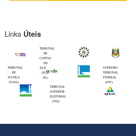
Links
Úteis
TRIBUNAL
DE
CONTAS
DO
TRIBUNAL
SUPREMO
ESTADO
DE
TRIBUNAL
(TCE-
JUSTIÇA
FEDERAL
RS)
(TJ-RS)
(STF)
TRIBUNAL
SUPERIOR
ELEITORAL
(TSE)