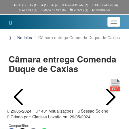
Início (1)
A+ (2)
A (3)
A- (4)
Acessibilidade (5)
Alto Contraste (6)
Webmail (7)
Mapa do Site (8)
VLibras (9)
Administrador
Toggle
navigatio
Notícias
Câmara entrega Comenda Duque de Caxias
Câmara entrega Comenda
Duque de Caxias
29/05/2024
1431 visualizações
Sessão Solene
Criado por:
Clarissa Lovatto
em
29/05/2024
Compartilhe: