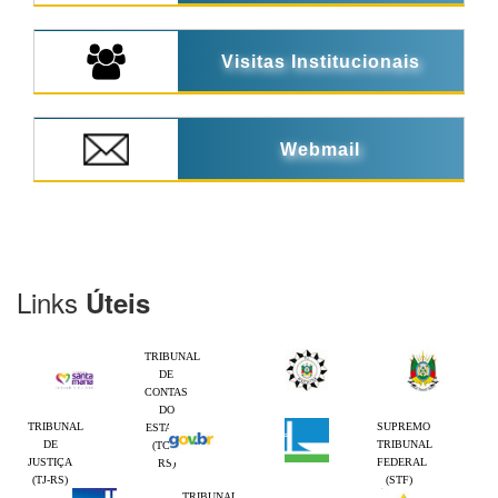
Visitas Institucionais
Webmail
Links
Úteis
TRIBUNAL
DE
CONTAS
DO
TRIBUNAL
SUPREMO
ESTADO
DE
TRIBUNAL
(TCE-
JUSTIÇA
FEDERAL
RS)
(TJ-RS)
(STF)
TRIBUNAL