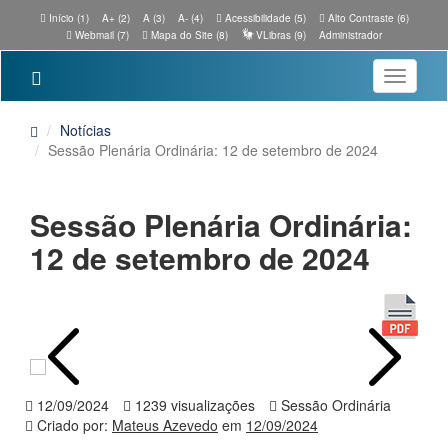
Início (1)
A+ (2)
A (3)
A- (4)
Acessibilidade (5)
Alto Contraste (6)
Webmail (7)
Mapa do Site (8)
VLibras (9)
Administrador
Toggle
navigatio
Notícias
Sessão Plenária Ordinária: 12 de setembro de 2024
Sessão Plenária Ordinária:
12 de setembro de 2024
12/09/2024
1239 visualizações
Sessão Ordinária
Criado por:
Mateus Azevedo
em
12/09/2024