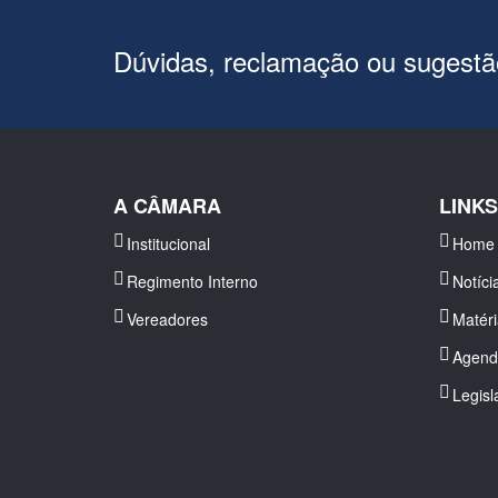
Dúvidas, reclamação ou sugest
A CÂMARA
LINK
Institucional
Home
Regimento Interno
Notíci
Vereadores
Matér
Agend
Legisl