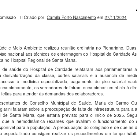
omissão
Criado por:
Camila Porto Nascimento
em
27/11/2024
aúde e Meio Ambiente realizou reunião ordinária no Plenarinho. Duas
iso nacional aos técnicos de enfermagem do Hospital de Caridade Ast
a no Hospital Regional de Santa Maria.
is de saúde do Hospital de Caridade relataram aos parlamentares 
 a desvalorização da classe, cortes salariais e a ausência de medi
 acesso à medicina especializada, pagamento do piso salarial naci
 encaminhamento, os vereadores definiram encaminhar um ofício à dir
o feitas para atender às demandas dos colaboradores.
esentantes do Conselho Municipal de Saúde. Maria do Carmo Qua
giarini falaram sobre a preocupação de falta de infraestrutura para a 
 de Santa Maria, que estaria previsto para o início de 2025. Seg
ara que a hemodinâmica (exames que avaliam o funcionamento do 
isponível para a população. A preocupação do colegiado é de que as d
 especializado consigam realizar os procedimentos em tempo hábil.