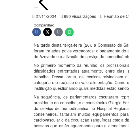
27/11/2024
680 visualizações
Reunião de C
Compartilhe:
Na tarde desta terça-feira (26), a Comissão de S
foram tratadas pelos vereadores: o pagamento do p
de Azevedo e a ativação do serviço de hemodinâmic
No primeiro momento da reunião, os profissiona
dificuldades enfrentadas atualmente, entre elas,
trabalho. Dessa forma, os técnicos reivindicam o
categoria e o reajuste do vale-alimentação. Como
instituição questionando quais medidas estão send
Na sequência, os parlamentares escutaram repr
presidente do conselho, e o conselheiro Giorgio For
do serviço de hemodinâmica no Hospital Regional
conselheiros, faltariam muitos equipamentos p
cardiovascular e da circulação sanguínea) esteja d
pessoas que estão aguardando para o atendimento