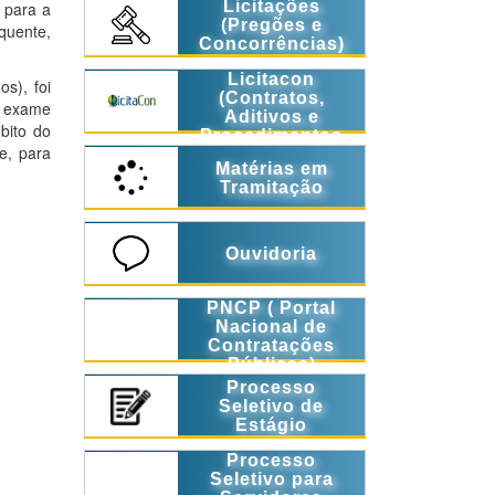
Licitações
o para a
(Pregões e
quente,
Concorrências)
Licitacon
s), foi
(Contratos,
o exame
Aditivos e
bito do
Procedimentos
e, para
Licitatórios)
Matérias em
Tramitação
Ouvidoria
PNCP ( Portal
Nacional de
Contratações
Públicas)
Processo
Seletivo de
Estágio
Processo
Seletivo para