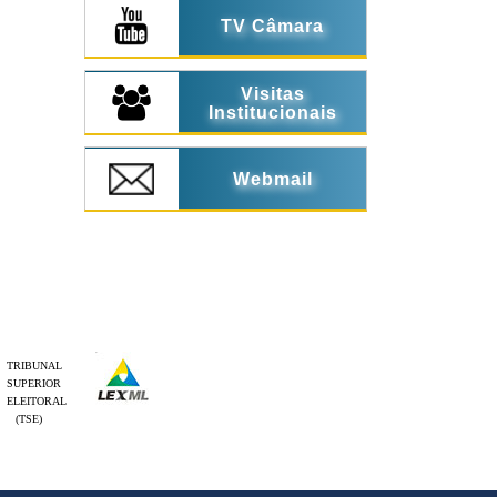
TV Câmara
Visitas
Institucionais
Webmail
TRIBUNAL
SUPERIOR
ELEITORAL
(TSE)