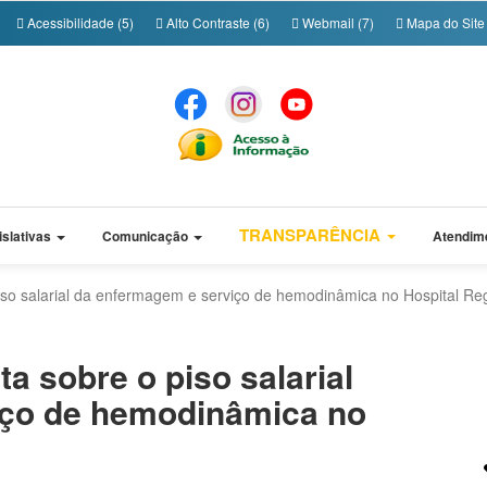
Acessibilidade (5)
Alto Contraste (6)
Webmail (7)
Mapa do Site 
TRANSPARÊNCIA
islativas
Comunicação
Atendim
so salarial da enfermagem e serviço de hemodinâmica no Hospital Re
a sobre o piso salarial
iço de hemodinâmica no