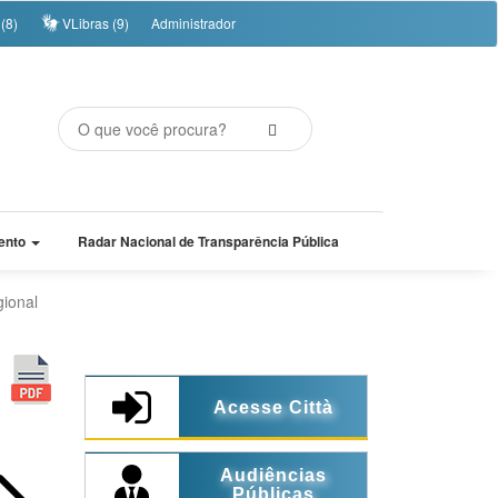
(8)
VLibras (9)
Administrador
ento
Radar Nacional de Transparência Pública
gional
Acesse Città
Audiências
Públicas