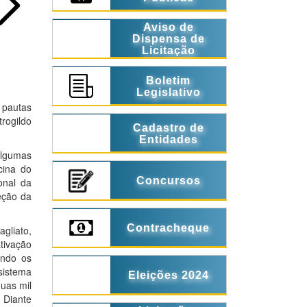
Aviso de
Dispensa de
Licitação
Boletim
Legislativo
 pautas
rogildo
Cadastro de
Entidades
algumas
cina do
Concursos
onal da
eção da
Contracheque
gliato,
ativação
undo os
sistema
Eleições 2024
uas mil
 Diante