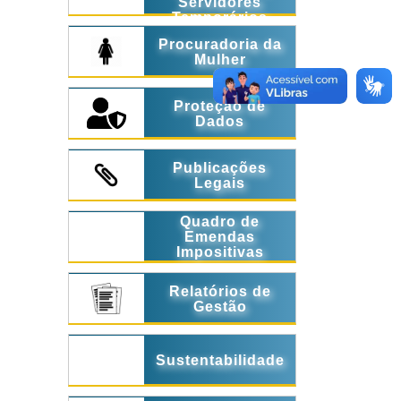
Servidores
Temporários
Procuradoria da
Mulher
Proteção de
Dados
Publicações
Legais
Quadro de
Emendas
Impositivas
Relatórios de
Gestão
Sustentabilidade