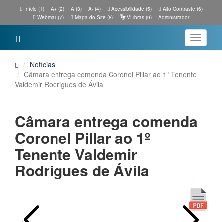
Início (1)
A+ (2)
A (3)
A- (4)
Acessibilidade (5)
Alto Contraste (6)
Webmail (7)
Mapa do Site (8)
VLibras (9)
Administrador
Toggle
navigatio
Notícias
Câmara entrega comenda Coronel Pillar ao 1º Tenente
Valdemir Rodrigues de Ávila
Câmara entrega comenda
Coronel Pillar ao 1º
Tenente Valdemir
Rodrigues de Ávila