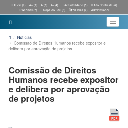
Início (1)
A+ (2)
A (3)
A- (4)
Acessibilidade (5)
Alto Contraste (6)
Webmail (7)
Mapa do Site (8)
VLibras (9)
Administrador
Toggle
navigatio
Notícias
Comissão de Direitos Humanos recebe expositor e
delibera por aprovação de projetos
Comissão de Direitos
Humanos recebe expositor
e delibera por aprovação
de projetos