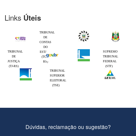
Links
Úteis
TRIBUNAL
DE
CONTAS
DO
TRIBUNAL
SUPREMO
ESTADO
DE
TRIBUNAL
(TCE-
JUSTIÇA
FEDERAL
RS)
(TJ-RS)
(STF)
TRIBUNAL
SUPERIOR
ELEITORAL
(TSE)
Dúvidas, reclamação ou sugestão?