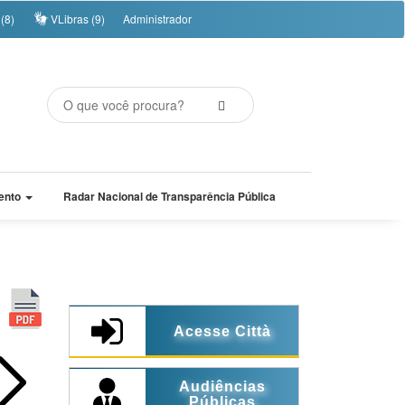
(8)
VLibras (9)
Administrador
ento
Radar Nacional de Transparência Pública
Acesse Città
Audiências
Públicas