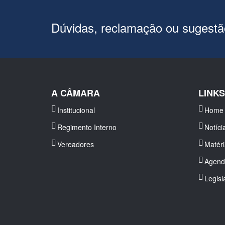
Dúvidas, reclamação ou sugest
A CÂMARA
LINK
Institucional
Home
Regimento Interno
Notíci
Vereadores
Matér
Agend
Legisl