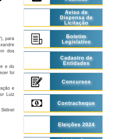
Aviso de
Dispensa de
Licitação
Boletim
), para
Legislativo
exandre
lém dos
Cadastro de
Entidades
re e do
cer foi
Concursos
ração e
or Luiz
Contracheque
Sidinei
Eleições 2024