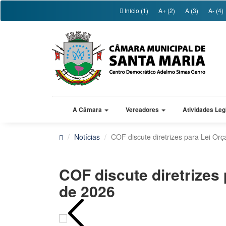
Início (1)
A+ (2)
A (3)
A- (4)
A Câmara
Vereadores
Atividades Leg
Notícias
COF discute diretrizes para Lei Or
COF discute diretrizes
de 2026