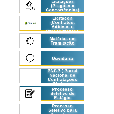
Licitações
(Pregões e
Concorrências)
Licitacon
(Contratos,
Aditivos e
Procedimentos
Licitatórios)
Matérias em
Tramitação
Ouvidoria
PNCP ( Portal
Nacional de
Contratações
Públicas)
Processo
Seletivo de
Estágio
Processo
Seletivo para