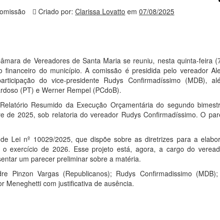
omissão
Criado por:
Clarissa Lovatto
em
07/08/2025
ara de Vereadores de Santa Maria se reuniu, nesta quinta-feira (7
 financeiro do município. A comissão é presidida pelo vereador Al
articipação do vice-presidente Rudys Confirmadíssimo (MDB), a
Cardoso (PT) e Werner Rempel (PCdoB).
do Relatório Resumido da Execução Orçamentária do segundo bimest
re de 2025, sob relatoria do vereador Rudys Confirmadíssimo. O pare
 de Lei nº 10029/2025, que dispõe sobre as diretrizes para a elabo
o exercício de 2026. Esse projeto está, agora, a cargo do veread
entar um parecer preliminar sobre a matéria.
e Pinzon Vargas (Republicanos); Rudys Confirmadissimo (MDB); 
Meneghetti com justificativa de ausência.