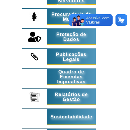
Servidores
Temporários
Procuradoria da
Mulher
Proteção de
Dados
Publicações
Legais
Quadro de
Emendas
Impositivas
Relatórios de
Gestão
Sustentabilidade