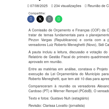
07/08/2025
234 visualizações
Reunião de C
Compartilhe:
A Comissão de Orçamento e Finanças (COF) da Câm
tratar de temas fundamentais para o planejamento
Pinzon Vargas (Republicanos) e conta com a p
vereadores Luiz Roberto Meneghetti (Novo), Sidi 
A pauta incluiu a leitura, discussão e votação 
Relatório de Gestão Fiscal do primeiro quadrimest
aprovado em reunião.
Entre as matérias em análise, constava o Projeto
execução da Lei Orçamentária do Município para 
Roberto Meneghetti, que tem até 10 dias para apres
Compareceram à reunião os vereadores Alexandr
Cardoso (PT) e Werner Rempel (PCdoB). O vereador 
Texto e fotos: Gustavo Nuh (estagiário)
Revisão: Clarissa Lovatto (jornalista)