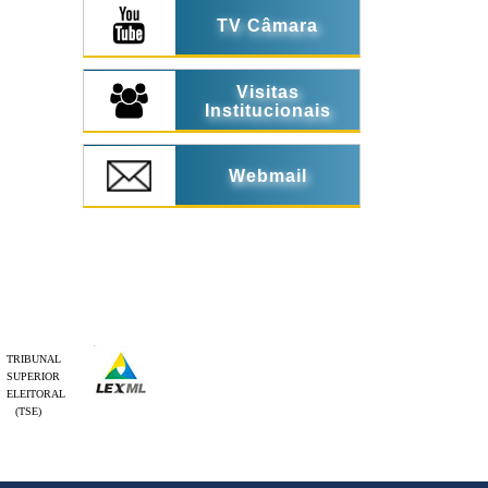
TV Câmara
Visitas
Institucionais
Webmail
TRIBUNAL
SUPERIOR
ELEITORAL
(TSE)