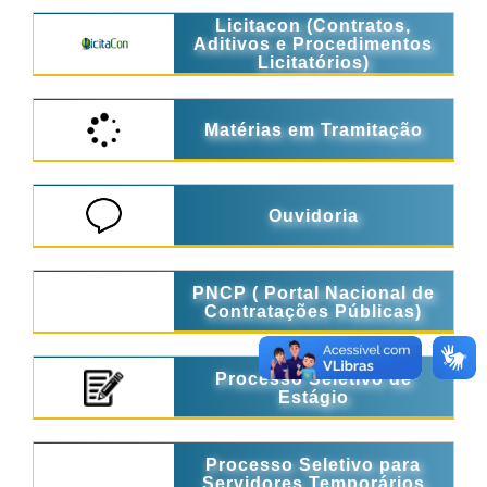
Licitacon (Contratos,
Aditivos e Procedimentos
Licitatórios)
Matérias em Tramitação
Ouvidoria
PNCP ( Portal Nacional de
Contratações Públicas)
Processo Seletivo de
Estágio
Processo Seletivo para
Servidores Temporários