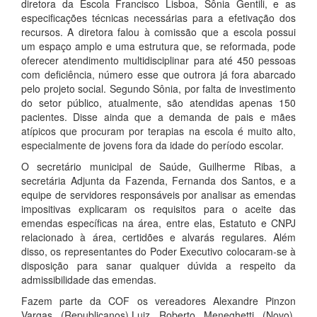
diretora da Escola Francisco Lisboa, Sônia Gentili, e as
especificações técnicas necessárias para a efetivação dos
recursos. A diretora falou à comissão que a escola possui
um espaço amplo e uma estrutura que, se reformada, pode
oferecer atendimento multidisciplinar para até 450 pessoas
com deficiência, número esse que outrora já fora abarcado
pelo projeto social. Segundo Sônia, por falta de investimento
do setor público, atualmente, são atendidas apenas 150
pacientes. Disse ainda que a demanda de pais e mães
atípicos que procuram por terapias na escola é muito alto,
especialmente de jovens fora da idade do período escolar.
O secretário municipal de Saúde, Guilherme Ribas, a
secretária Adjunta da Fazenda, Fernanda dos Santos, e a
equipe de servidores responsáveis por analisar as emendas
impositivas explicaram os requisitos para o aceite das
emendas específicas na área, entre elas, Estatuto e CNPJ
relacionado à área, certidões e alvarás regulares. Além
disso, os representantes do Poder Executivo colocaram-se à
disposição para sanar qualquer dúvida a respeito da
admissibilidade das emendas.
Fazem parte da COF os vereadores Alexandre Pinzon
Vargas (Republicanos),Luiz Roberto Meneghetti (Novo),