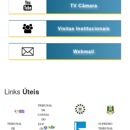
TV Câmara
Visitas Institucionais
Webmail
Links
Úteis
TRIBUNAL
DE
CONTAS
DO
TRIBUNAL
SUPREMO
ESTADO
DE
TRIBUNAL
(TCE-