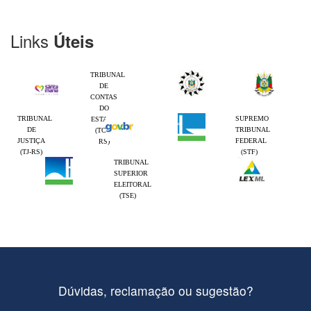
Links
Úteis
TRIBUNAL
DE
CONTAS
DO
TRIBUNAL
SUPREMO
ESTADO
DE
TRIBUNAL
(TCE-
JUSTIÇA
FEDERAL
RS)
(TJ-RS)
(STF)
TRIBUNAL
SUPERIOR
ELEITORAL
(TSE)
Dúvidas, reclamação ou sugestão?