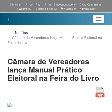
Início (1)
A+ (2)
A (3)
A- (4)
Acessibilidade (5)
Alto Contraste (6)
Webmail (7)
Mapa do Site (8)
VLibras (9)
Administrador
Toggle
navigatio
Notícias
Câmara de Vereadores lança Manual Prático Eleitoral na
Feira do Livro
Câmara de Vereadores
lança Manual Prático
Eleitoral na Feira do Livro