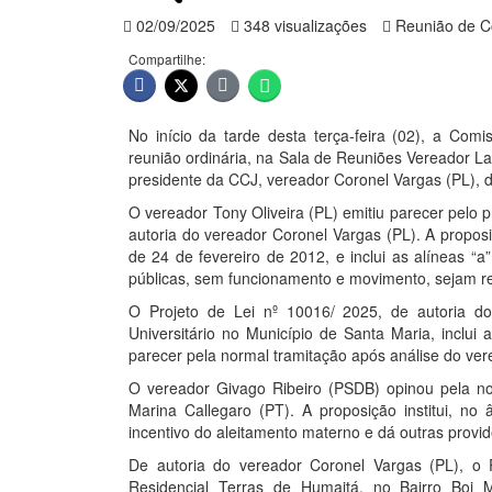
02/09/2025
348 visualizações
Reunião de C
Compartilhe:
No início da tarde desta terça-feira (02), a Comi
reunião ordinária, na Sala de Reuniões Vereador L
presidente da CCJ, vereador Coronel Vargas (PL), dis
O vereador Tony Oliveira (PL) emitiu parecer pelo
autoria do vereador Coronel Vargas (PL). A proposi
de 24 de fevereiro de 2012, e inclui as alíneas “a
públicas, sem funcionamento e movimento, sejam re
O Projeto de Lei nº 10016/ 2025, de autoria do
Universitário no Município de Santa Maria, inclui
parecer pela normal tramitação após análise do vere
O vereador Givago Ribeiro (PSDB) opinou pela no
Marina Callegaro (PT). A proposição institui, n
incentivo do aleitamento materno e dá outras provid
De autoria do vereador Coronel Vargas (PL), o
Residencial Terras de Humaitá, no Bairro Boi 