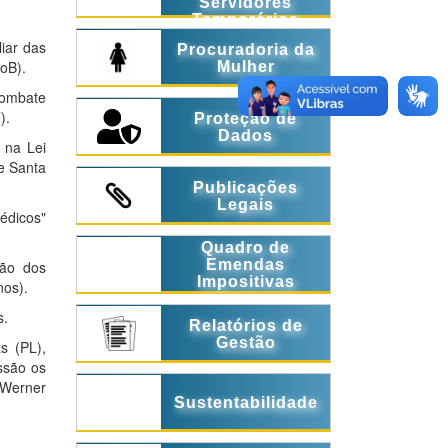
Servidores
Temporários
liar das
Procuradoria da
doB).
Mulher
Combate
).
Proteção de
Dados
 na Lei
e Santa
Publicações
Legais
pédicos"
Quadro de
Emendas
ção dos
Impositivas
nos).
s.
Relatórios de
Gestão
s (PL),
ssão os
 Werner
Sustentabilidade