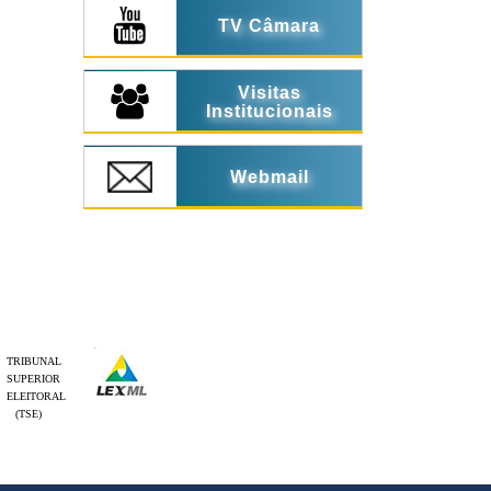
TV Câmara
Visitas
Institucionais
Webmail
TRIBUNAL
SUPERIOR
ELEITORAL
(TSE)