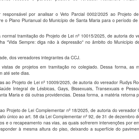
 responsável por analisar o Veto Parcial 0002/2025 ao Projeto de
re o Plano Plurianual do Município de Santa Maria para o período de
ela normal tramitação do Projeto de Lei nº 10015/2025, de autoria do 
anha "Vida Sempre: diga não à depressão" no âmbito do Município d
ade, dos vereadores integrantes da CCJ.
vistas de projetos em tramitação no colegiado. Dessa forma, as m
 até sete dias.
as ao Projeto de Lei nº 10009/2025, de autoria do vereador Rudys Ro
e Saúde Integral de Lésbicas, Gays, Bissexuais, Transexuais e Pess
nta Maria e dá outras providencias. Dessa forma, a matéria retorna p
 ao Projeto de Lei Complementar nº 18/2025, de autoria do vereador 
rafo único ao art. 58 da Lei Complementar nº 92, de 31 de dezembro d
ros e o recapeamento nas vias, as quais sofrerem intervenções por e
responder à mesma altura do piso, deixando a superfície do pavime