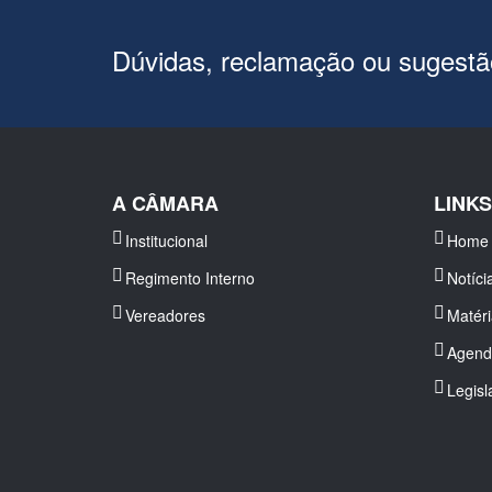
Dúvidas, reclamação ou sugest
A CÂMARA
LINK
Institucional
Home
Regimento Interno
Notíci
Vereadores
Matér
Agend
Legisl