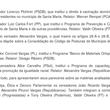
A RELATORIA:
dor Lorenzo Pichinin (PSDB), que institui o direito à vacinação domici
 residentes no município de Santa Maria. Relator: Werner Rempel (PC
eador Luiz Carlos Fort (PP), que institui o Programa de Prevenção e 
 de Santa Maria e dá outras providências. Relator: Valdir Oliveira (PT
do vereador Alexandre Vargas, o qual insere os artigos 28-A e 28-B,
ue dispõe sobre a Consolidação do Código de Posturas do Município d
dor Coronel Vargas (PL), institui o Programa "Banco de Materiais Orto
as. Relator: Givago Ribeiro (PSDB).
vereadora Alice Carvalho (PSol), institui o Programa de capacita
a promoção da igualdade racial. Relator: Alexandre Vargas (Republica
período, para apresentarem seus pareceres sobre as matérias analisada
iça, Ética e Decoro Parlamentar os vereadores João Ricardo Varga
or Alexandre Pinzon Vargas (Republicanos). Também integram a comi
(Progressistas) e Tony Oliveira (Podemos), Valdir Oliveira (PT) e