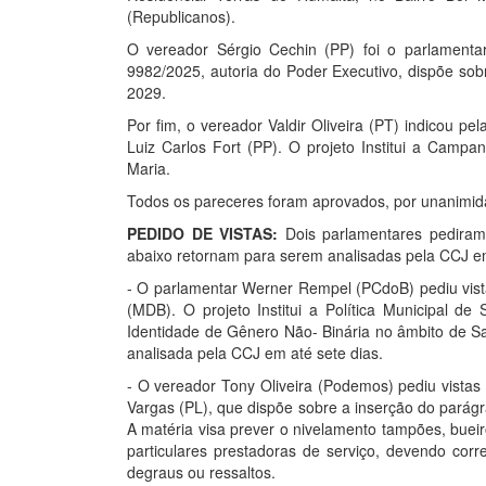
(Republicanos).
O vereador Sérgio Cechin (PP) foi o parlamentar
9982/2025, autoria do Poder Executivo, dispõe sob
2029.
Por fim, o vereador Valdir Oliveira (PT) indicou p
Luiz Carlos Fort (PP). O projeto Institui a Camp
Maria.
Todos os pareceres foram aprovados, por unanimid
PEDIDO DE VISTAS:
Dois parlamentares pediram 
abaixo retornam para serem analisadas pela CCJ em
- O parlamentar Werner Rempel (PCdoB) pediu vist
(MDB). O projeto Institui a Política Municipal d
Identidade de Gênero Não- Binária no âmbito de Sa
analisada pela CCJ em até sete dias.
- O vereador Tony Oliveira (Podemos) pediu vistas
Vargas (PL), que dispõe sobre a inserção do parág
A matéria visa prever o nivelamento tampões, buei
particulares prestadoras de serviço, devendo cor
degraus ou ressaltos.