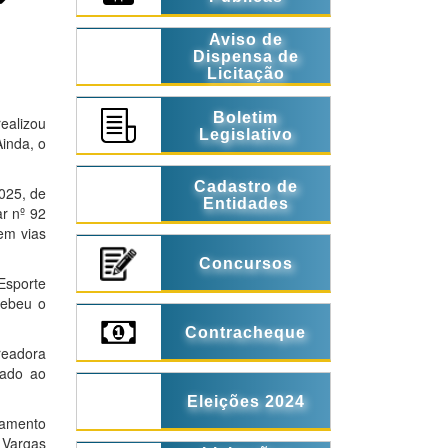
Aviso de
Dispensa de
Licitação
Boletim
ealizou
Legislativo
inda, o
Cadastro de
025, de
Entidades
r nº 92
em vias
Concursos
Esporte
cebeu o
Contracheque
readora
cado ao
Eleições 2024
eamento
 Vargas