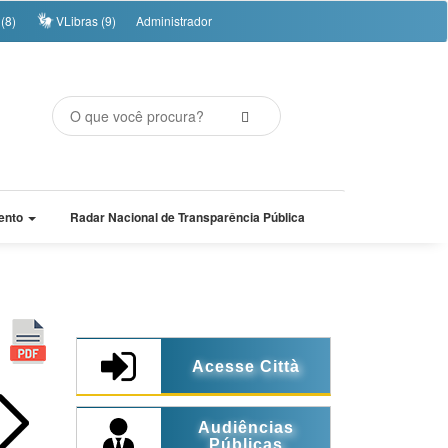
(8)
VLibras (9)
Administrador
ento
Radar Nacional de Transparência Pública
Acesse Città
Audiências
Públicas