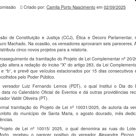
omissão
Criado por:
Camila Porto Nascimento
em
02/09/2025
ssão de Constituição e Justiça (CCJ), Ética e Decoro Parlamentar, r
auro Machado. Na ocasião, os vereadores aprovaram seis pareceres. A
tribuiu cinco novos projetos para a relatoria.
 prosseguimento da tramitação do Projeto de Lei Complementar nº 20/2
ção altera a redação do inciso "X" do artigo 283, da Lei Complementa
” e “b”, e prevê que veículos estacionados por 15 dias consecutivos 
colhidos pelo Poder Público.
 vereador Luiz Fernando Lemos (PDT), o qual Institui o Dia do 
 a data no Calendário Oficial de Eventos e dá outras providências re
ador Valdir Oliveira (PT).
rmal tramitação do Projeto de Lei nº 10031/2025, de autoria da ve
o âmbito do município de Santa Maria, o agosto dourado, mês dedi
ências.
 Projeto de Lei nº 10015/ 2025, o qual denomina as ruas do Lot
Morto, recebeu o parecer positivo do vereador Alexandre Pinzon