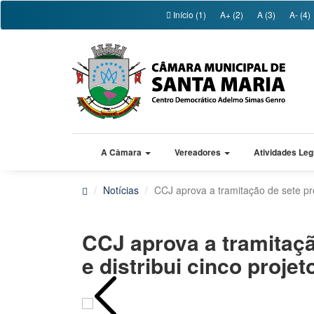
Início (1)
A+ (2)
A (3)
A- (4)
A Câmara
Vereadores
Atividades Leg
Notícias
CCJ aprova a tramitação de sete proje
CCJ aprova a tramitação
e distribui cinco projet