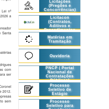
Licitações
(Pregões e
Concorrências)
 Lei nº
 2026 a
Licitacon
(Contratos,
Aditivos e
vereador
Procedimentos
e Santa
Licitatórios)
Matérias em
Tramitação
atérias
Ouvidoria
drigues
PNCP ( Portal
oas com
Nacional de
ara ser
Contratações
Públicas)
Processo
Coronel
Seletivo de
e 2012.
Estágio
mpresas
nto sem
Processo
Seletivo para