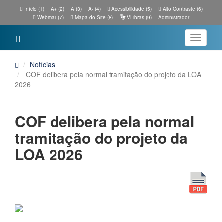
Início (1)
A+ (2)
A (3)
A- (4)
Acessibilidade (5)
Alto Contraste (6)
Webmail (7)
Mapa do Site (8)
VLibras (9)
Administrador
Toggle
navigatio
Notícias
COF delibera pela normal tramitação do projeto da LOA
2026
COF delibera pela normal
tramitação do projeto da
LOA 2026