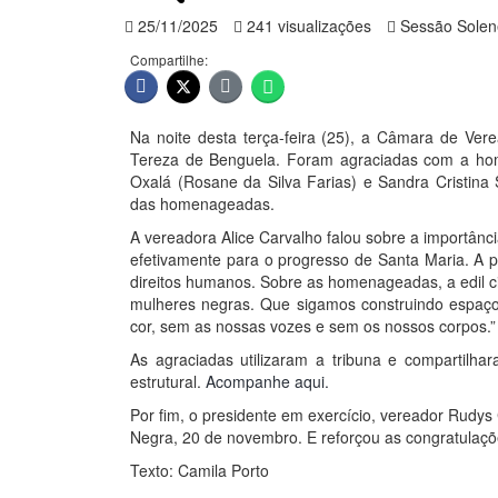
25/11/2025
241 visualizações
Sessão Solen
Compartilhe:
Na noite desta terça-feira (25), a Câmara de Ve
Tereza de Benguela. Foram agraciadas com a home
Oxalá (Rosane da Silva Farias) e Sandra Cristina
das homenageadas.
A vereadora Alice Carvalho falou sobre a importân
efetivamente para o progresso de Santa Maria. A 
direitos humanos. Sobre as homenageadas, a edil ci
mulheres negras. Que sigamos construindo espaço
cor, sem as nossas vozes e sem os nossos corpos.
As agraciadas utilizaram a tribuna e compartilha
estrutural.
Acompanhe aqui.
Por fim, o presidente em exercício, vereador Rudy
Negra, 20 de novembro. E reforçou as congratula
Texto: Camila Porto