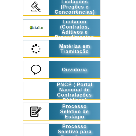
Licitações
(Pregões e
Concorrências)
Licitacon
(Contratos,
Aditivos e
Procedimentos
Licitatórios)
Matérias em
Tramitação
Ouvidoria
PNCP ( Portal
Nacional de
Contratações
Públicas)
Processo
Seletivo de
Estágio
Processo
Seletivo para