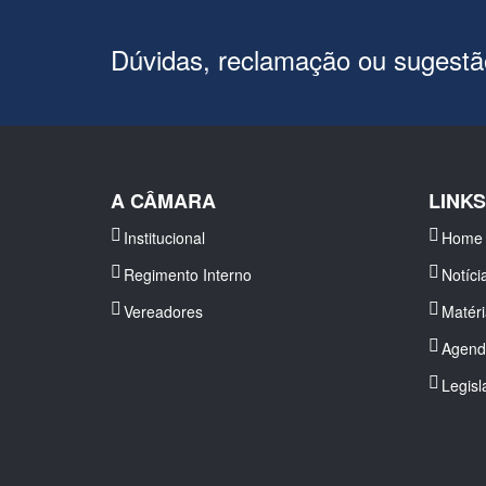
Dúvidas, reclamação ou sugest
A CÂMARA
LINK
Institucional
Home
Regimento Interno
Notíci
Vereadores
Matér
Agend
Legisl