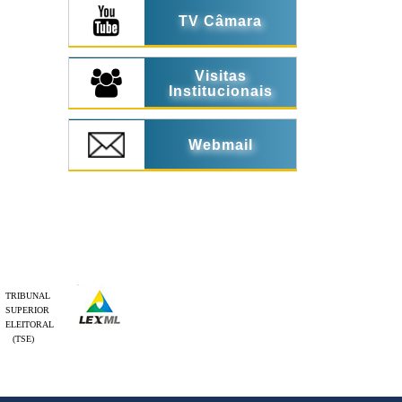
TV Câmara
Visitas
Institucionais
Webmail
TRIBUNAL
SUPERIOR
ELEITORAL
(TSE)