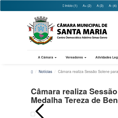
Início (1)
A+ (2)
A (3)
A- (4)
A Câmara
Vereadores
Atividades Leg
Notícias
Câmara realiza Sessão Solene par
Câmara realiza Sessão
Medalha Tereza de Ben