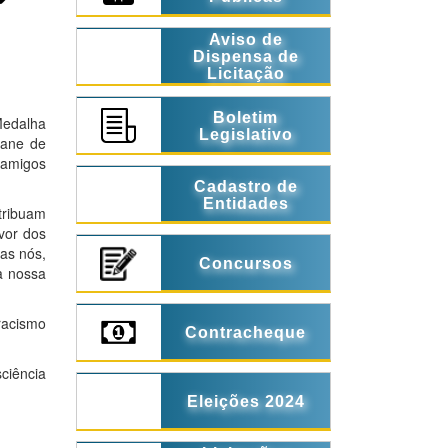
Aviso de
Dispensa de
Licitação
Boletim
Medalha
Legislativo
sane de
 amigos
Cadastro de
Entidades
tribuam
vor dos
das nós,
Concursos
a nossa
racismo
Contracheque
ciência
Eleições 2024