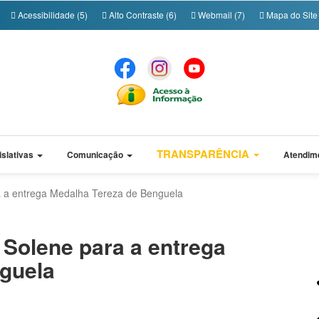
Acessibilidade (5)
Alto Contraste (6)
Webmail (7)
Mapa do Site 
TRANSPARÊNCIA
islativas
Comunicação
Atendim
a a entrega Medalha Tereza de Benguela
 Solene para a entrega
guela