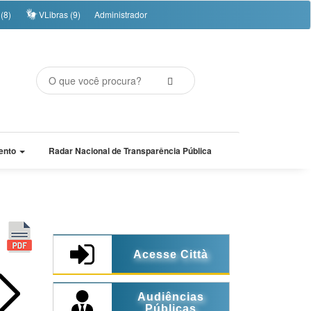
(8)
VLibras (9)
Administrador
ento
Radar Nacional de Transparência Pública
Acesse Città
Audiências
Públicas