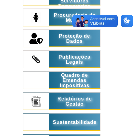
Servidores
Temporários
Procuradoria da
Mulher
Proteção de
Dados
Publicações
Legais
Quadro de
Emendas
Impositivas
Relatórios de
Gestão
Sustentabilidade