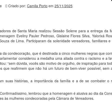
e
Criado por:
Camila Porto
em
25/11/2025
readores de Santa Maria realizou Sessão Solene para a entrega da 
nagem Eveliny Pauler Pedroso, Gislaine Flores Silva, Yalorixá Ro
 Souza de Lima. Participaram da solenidade vereadores, familiares e
cia da condecoração, que é destinada a cinco mulheres negras que con
parlamentar considerou a medalha uma aliada contra o racismo e a fa
tou: “sem dúvida, vocês são motivo de orgulho, de inspiração para to
s que reafirmem que não há um futuro de bem-viver possível, sem 
”
ram suas histórias, a importância da família e a de se combater o 
s Confirmadíssimo, lembrou que a homenagem é alusiva ao dia da Cons
ções às mulheres condecoradas pela Câmara de Vereadores.