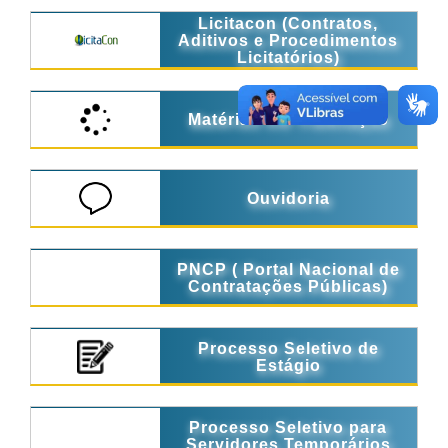
Licitacon (Contratos,
Aditivos e Procedimentos
Licitatórios)
Matérias em Tramitação
Ouvidoria
PNCP ( Portal Nacional de
Contratações Públicas)
Processo Seletivo de
Estágio
Processo Seletivo para
Servidores Temporários