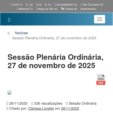
Início (1)
A+ (2)
A (3)
A- (4)
Acessibilidade (5)
Alto Contraste (6)
Webmail (7)
Mapa do Site (8)
VLibras (9)
Administrador
Toggle
navigatio
Notícias
Sessão Plenária Ordinária, 27 de novembro de 2025
Sessão Plenária Ordinária,
27 de novembro de 2025
28/11/2025
336 visualizações
Sessão Ordinária
Criado por:
Clarissa Lovatto
em
28/11/2025