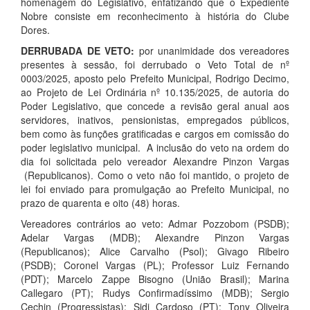
homenagem do Legislativo, enfatizando que o Expediente
Nobre consiste em reconhecimento à história do Clube
Dores.
DERRUBADA DE VETO:
por unanimidade dos vereadores
presentes à sessão, foi derrubado o Veto Total de nº
0003/2025, aposto pelo Prefeito Municipal, Rodrigo Decimo,
ao Projeto de Lei Ordinária nº 10.135/2025, de autoria do
Poder Legislativo, que concede a revisão geral anual aos
servidores, inativos, pensionistas, empregados públicos,
bem como às funções gratificadas e cargos em comissão do
poder legislativo municipal. A inclusão do veto na ordem do
dia foi solicitada pelo vereador Alexandre Pinzon Vargas
(Republicanos). Como o veto não foi mantido, o projeto de
lei foi enviado para promulgação ao Prefeito Municipal, no
prazo de quarenta e oito (48) horas.
Vereadores contrários ao veto: Admar Pozzobom (PSDB);
Adelar Vargas (MDB); Alexandre Pinzon Vargas
(Republicanos); Alice Carvalho (Psol); Givago Ribeiro
(PSDB); Coronel Vargas (PL); Professor Luiz Fernando
(PDT); Marcelo Zappe Bisogno (União Brasil); Marina
Callegaro (PT); Rudys Confirmadíssimo (MDB); Sergio
Cechin (Progressistas); Sidi Cardoso (PT); Tony Oliveira