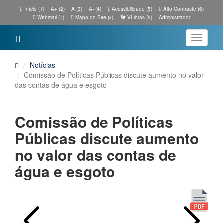
Início (1)
A+ (2)
A (3)
A- (4)
Acessibilidade (5)
Alto Contraste (6)
Webmail (7)
Mapa do Site (8)
VLibras (9)
Administrador
Toggle
navigatio
Notícias
Comissão de Políticas Públicas discute aumento no valor
das contas de água e esgoto
Comissão de Políticas
Públicas discute aumento
no valor das contas de
água e esgoto