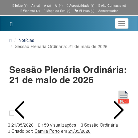
Início (1)
A+ (2)
A (3)
A- (4)
Acessibilidade (5)
Alto Contraste (6)
Webmail (7)
Mapa do Site (8)
VLibras (9)
Administrador
Toggle
navigatio
Notícias
Sessão Plenária Ordinária: 21 de maio de 2026
Sessão Plenária Ordinária:
21 de maio de 2026
21/05/2026
159 visualizações
Sessão Ordinária
Criado por:
Camila Porto
em
21/05/2026