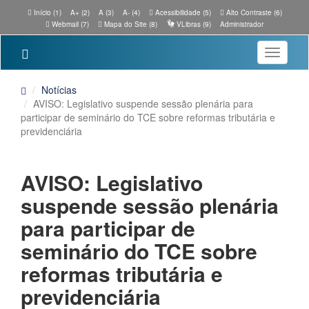
Início (1)
A+ (2)
A (3)
A- (4)
Acessibilidade (5)
Alto Contraste (6)
Webmail (7)
Mapa do Site (8)
VLibras (9)
Administrador
Toggle
navigatio
Notícias
AVISO: Legislativo suspende sessão plenária para
participar de seminário do TCE sobre reformas tributária e
previdenciária
AVISO: Legislativo
suspende sessão plenária
para participar de
seminário do TCE sobre
reformas tributária e
previdenciária