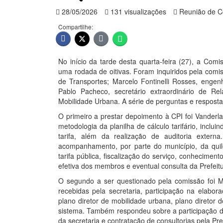
28/05/2026
131 visualizações
Reunião de C
Compartilhe:
No início da tarde desta quarta-feira (27), a Comi
uma rodada de oitivas. Foram inquiridos pela comi
de Transportes; Marcelo Fontinelli Rosses, engenhe
Pablo Pacheco, secretário extraordinário de Rel
Mobilidade Urbana. A série de perguntas e respost
O primeiro a prestar depoimento à CPI foi Vander
metodologia da planilha de cálculo tarifário, inclu
tarifa, além da realização de auditoria ext
acompanhamento, por parte do município, da quilo
tarifa pública, fiscalização do serviço, conhecimen
efetiva dos membros e eventual consulta da Prefeit
O segundo a ser questionado pela comissão foi Ma
recebidas pela secretaria, participação na elabor
plano diretor de mobilidade urbana, plano diretor d
sistema. Também respondeu sobre a participação da 
da secretaria e contratação de consultorias pela Pre