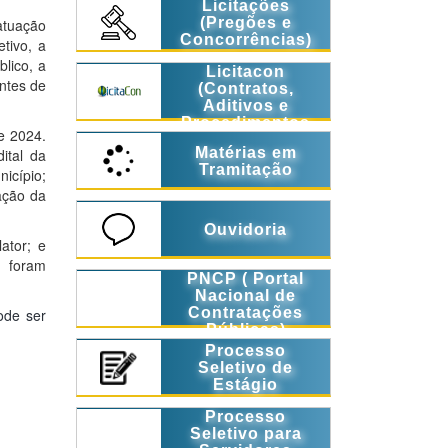
Licitações
(Pregões e
atuação
Concorrências)
tivo, a
blico, a
Licitacon
ontes de
(Contratos,
Aditivos e
Procedimentos
 e 2024.
Licitatórios)
Matérias em
ital da
Tramitação
icípio;
tação da
Ouvidoria
ator; e
s foram
PNCP ( Portal
Nacional de
Contratações
ode ser
Públicas)
Processo
Seletivo de
Estágio
Processo
Seletivo para