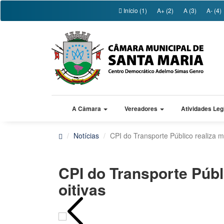
Início (1)
A+ (2)
A (3)
A- (4)
A Câmara
Vereadores
Atividades Leg
Notícias
CPI do Transporte Público realiza ma
CPI do Transporte Públ
oitivas