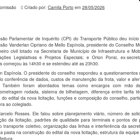
omissão
Criado por:
Camila Porto
em
28/05/2026
ssão Parlamentar de Inquérito (CPI) do Transporte Público deu início
ssão Vanderlan Cipriano de Mello Espínola, presidente do Conselho Mu
iro civil lotado na Secretaria de Município de Infraestrutura e Mobi
ações Legislativas e Projetos Especiais; e Orion Ponsi, ex-secret
as começou às 14h30 e se estendeu até as 23h30.
lan Espínola. O presidente do conselho respondeu a questionamentos 
indo conferência de dados, custos de manutenção da frota, valor e afe
erna. Também foram abordados temas como encargos com mão d
metragem rodada, sistema de bilhetagem, diferença entre tarifa té
to do edital da nova licitação, funções e composição do conselho, part
ura ao colegiado.
rcelo Rosses. Ele falou sobre planejamento viário, número de solic
ação da licitação, padrões de qualidade para terminais e pontos de 
o transporte coletivo, organização das linhas e interferência da secre
pasta na construção do edital da nova licitação, estrutura da equipe
feitura.