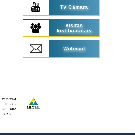
TV Câmara
Visitas
Institucionais
Webmail
TRIBUNAL
SUPERIOR
ELEITORAL
(TSE)