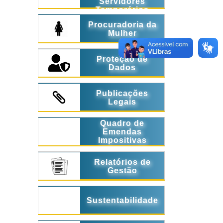
Servidores
Temporários
Procuradoria da
Mulher
Proteção de
Dados
Publicações
Legais
Quadro de
Emendas
Impositivas
Relatórios de
Gestão
Sustentabilidade