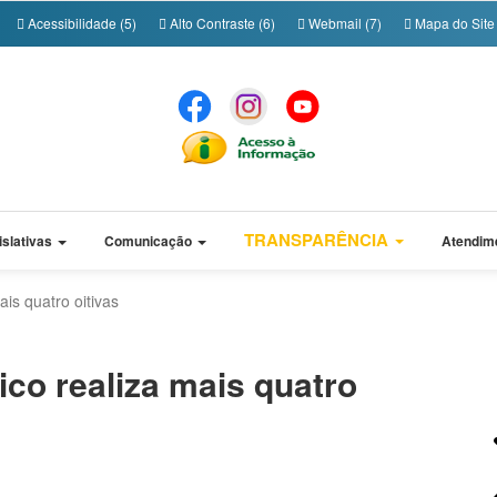
Acessibilidade (5)
Alto Contraste (6)
Webmail (7)
Mapa do Site 
TRANSPARÊNCIA
islativas
Comunicação
Atendim
is quatro oitivas
ico realiza mais quatro