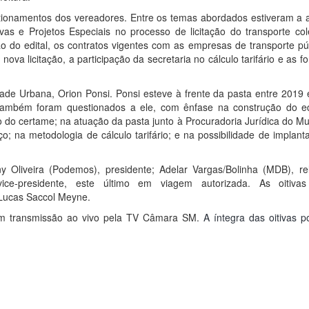
ionamentos dos vereadores. Entre os temas abordados estiveram a 
vas e Projetos Especiais no processo de licitação do transporte cole
ão do edital, os contratos vigentes com as empresas de transporte pú
ova licitação, a participação da secretaria no cálculo tarifário e as f
idade Urbana, Orion Ponsi. Ponsi esteve à frente da pasta entre 2019
mbém foram questionados a ele, com ênfase na construção do ed
do certame; na atuação da pasta junto à Procuradoria Jurídica do Mun
o; na metodologia de cálculo tarifário; e na possibilidade de implan
Oliveira (Podemos), presidente; Adelar Vargas/Bolinha (MDB), rel
ice-presidente, este último em viagem autorizada. As oitiva
 Lucas Saccol Meyne.
 com transmissão ao vivo pela TV Câmara SM.
A íntegra das oitivas p