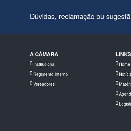
Dúvidas, reclamação ou sugest
A CÂMARA
LINK
Institucional
Home
Regimento Interno
Notíci
Vereadores
Matér
Agend
Legisl