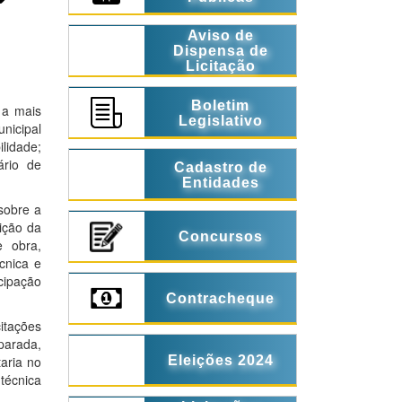
Aviso de
Dispensa de
Licitação
Boletim
 a mais
Legislativo
nicipal
lidade;
ário de
Cadastro de
Entidades
sobre a
rição da
Concursos
e obra,
cnica e
icipação
Contracheque
itações
parada,
taria no
Eleições 2024
 técnica