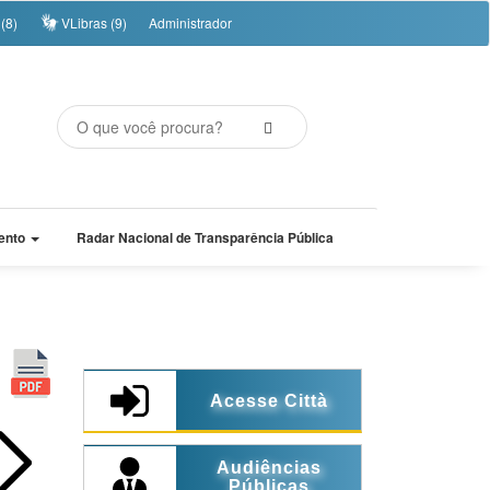
(8)
VLibras (9)
Administrador
ento
Radar Nacional de Transparência Pública
Acesse Città
Audiências
Públicas