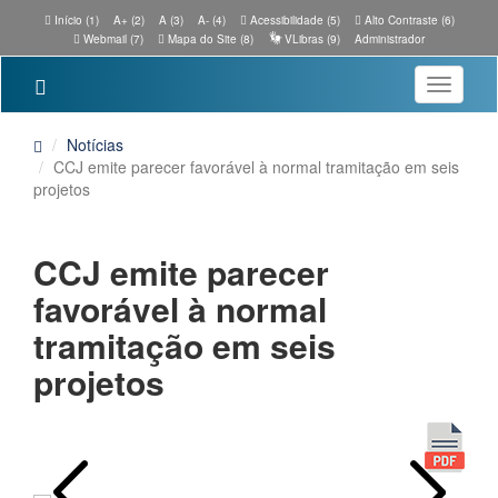
Início (1)
A+ (2)
A (3)
A- (4)
Acessibilidade (5)
Alto Contraste (6)
Webmail (7)
Mapa do Site (8)
VLibras (9)
Administrador
Toggle
navigatio
Notícias
CCJ emite parecer favorável à normal tramitação em seis
projetos
CCJ emite parecer
favorável à normal
tramitação em seis
projetos