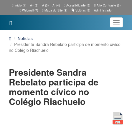
Início (1)
A+ (2)
A (3)
A- (4)
Acessibilidade (5)
Alto Contraste (6)
Webmail (7)
Mapa do Site (8)
VLibras (9)
Administrador
Toggle
navigatio
Notícias
Presidente Sandra Rebelato participa de momento cívico
no Colégio Riachuelo
Presidente Sandra
Rebelato participa de
momento cívico no
Colégio Riachuelo