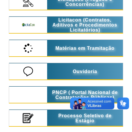
Concorrências)
Licitacon (Contratos,
Aditivos e Procedimentos
Licitatórios)
Matérias em Tramitação
Ouvidoria
PNCP ( Portal Nacional de
Contratações Públicas)
Processo Seletivo de
Estágio