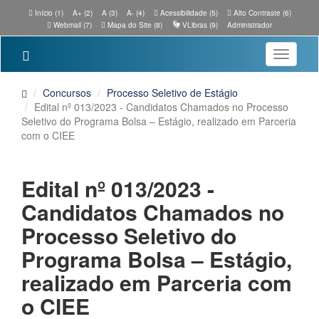
Início (1)
A+ (2)
A (3)
A- (4)
Acessibilidade (5)
Alto Contraste (6)
Webmail (7)
Mapa do Site (8)
VLibras (9)
Administrador
Toggle
navigatio
Concursos
Processo Seletivo de Estágio
Edital nº 013/2023 - Candidatos Chamados no Processo
Seletivo do Programa Bolsa – Estágio, realizado em Parceria
com o CIEE
Edital nº 013/2023 -
Candidatos Chamados no
Processo Seletivo do
Programa Bolsa – Estágio,
realizado em Parceria com
o CIEE