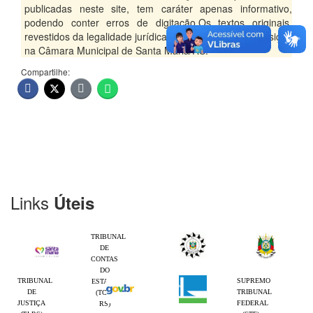
publicadas neste site, tem caráter apenas informativo,
podendo conter erros de digitação.Os textos originais,
revestidos da legalidade jurídica, encontram-se à disposição
na Câmara Municipal de Santa Maria/RS.
Compartilhe:
Links
Úteis
TRIBUNAL
DE
CONTAS
DO
TRIBUNAL
SUPREMO
ESTADO
DE
TRIBUNAL
(TCE-
JUSTIÇA
FEDERAL
RS)