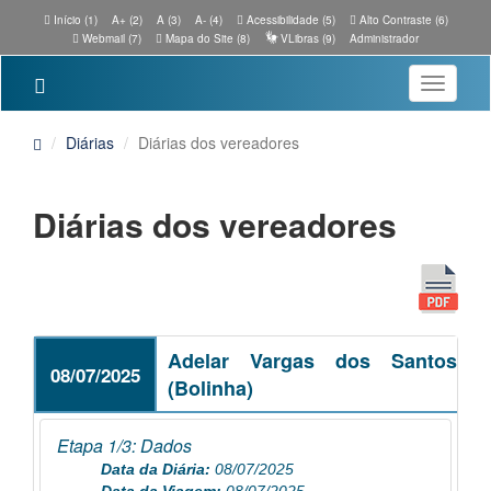
Início (1)
A+ (2)
A (3)
A- (4)
Acessibilidade (5)
Alto Contraste (6)
Webmail (7)
Mapa do Site (8)
VLibras (9)
Administrador
Toggle
navigatio
Diárias
Diárias dos vereadores
Diárias dos vereadores
Adelar Vargas dos Santos
08/07/2025
(Bolinha)
Etapa 1/3: Dados
Data da Diária:
08/07/2025