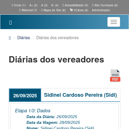
Início (1)
A+ (2)
A (3)
A- (4)
Acessibilidade (5)
Alto Contraste (6)
Webmail (7)
Mapa do Site (8)
VLibras (9)
Administrador
Toggle
navigatio
Diárias
Diárias dos vereadores
Diárias dos vereadores
Sidinei Cardoso Pereira (Sidi)
26/09/2025
Etapa 1/3: Dados
Data da Diária:
26/09/2025
Data da Viagem:
28/09/2025
Nome:
Sidinei Cardoso Pereira (Sidi)