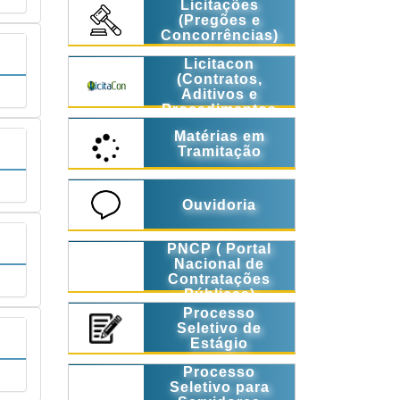
Licitações
(Pregões e
Concorrências)
Licitacon
(Contratos,
Aditivos e
Procedimentos
Licitatórios)
Matérias em
Tramitação
Ouvidoria
PNCP ( Portal
Nacional de
Contratações
Públicas)
Processo
Seletivo de
Estágio
Processo
Seletivo para