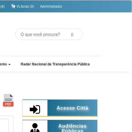
(8)
VLibras (9)
Administrador
ento
Radar Nacional de Transparência Pública
Acesse Città
Audiências
Públicas