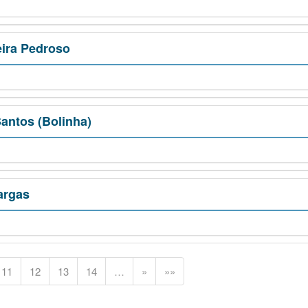
eira Pedroso
antos (Bolinha)
argas
11
12
13
14
…
»
»»