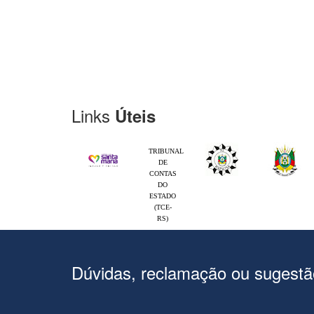
Links
Úteis
TRIBUNAL
DE
CONTAS
DO
ESTADO
(TCE-
RS)
Dúvidas, reclamação ou sugest